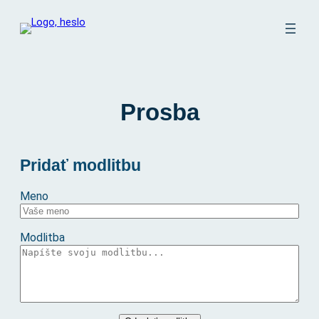
Prejsť
na
obsah
Prosba
Pridať modlitbu
Meno
Modlitba