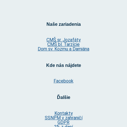
Naše zariadenia
CMŠ sr. Jozafáty
CMŠ bl. Tarzície
Dom sv. Kozmu a Damiána
Kde nás nájdete
Facebook
Ďalšie
Kontakty
SSNPM v zahraničí
GDPR
2% z daní