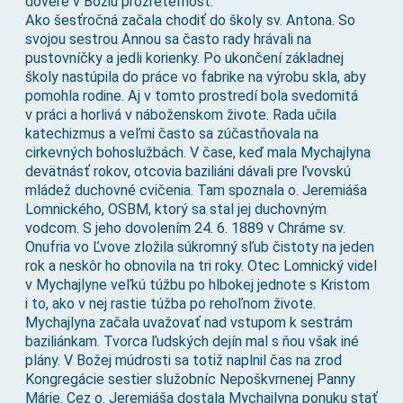
dôvere v Božiu prozreteľnosť.
Ako šesťročná začala chodiť do školy sv. Antona. So
svojou sestrou Annou sa často rady hrávali na
pustovníčky a jedli korienky. Po ukončení základnej
školy nastúpila do práce vo fabrike na výrobu skla, aby
pomohla rodine. Aj v tomto prostredí bola svedomitá
v práci a horlivá v náboženskom živote. Rada učila
katechizmus a veľmi často sa zúčastňovala na
cirkevných bohoslužbách. V čase, keď mala Mychajlyna
devätnásť rokov, otcovia baziliáni dávali pre ľvovskú
mládež duchovné cvičenia. Tam spoznala o. Jeremiáša
Lomnického, OSBM, ktorý sa stal jej duchovným
vodcom. S jeho dovolením 24. 6. 1889 v Chráme sv.
Onufria vo Ľvove zložila súkromný sľub čistoty na jeden
rok a neskôr ho obnovila na tri roky. Otec Lomnický videl
v Mychajlyne veľkú túžbu po hlbokej jednote s Kristom
i to, ako v nej rastie túžba po rehoľnom živote.
Mychajlyna začala uvažovať nad vstupom k sestrám
baziliánkam. Tvorca ľudských dejín mal s ňou však iné
plány. V Božej múdrosti sa totiž naplnil čas na zrod
Kongregácie sestier služobníc Nepoškvrnenej Panny
Márie. Cez o. Jeremiáša dostala Mychajlyna ponuku stať