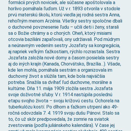
formácii prvých noviciek, ale súčasne apoštolovala a
horlivo pomáhala ľuďom. Už v r. 1893 otvorila v stodole
prvú materskú školu, ktorú viedla jej rodná sestra Anna,
rehoľným menom Arzénia. Všetky sestry spoločne dbali
o duchovné povznesenie ľudu – učili deti i ženy, starali
sa o Božie chrámy a o chorých. Oheň, ktorý misiami
otcovia baziliáni zapaľovali, ony udržiavali. Pod múdrym
a neúnavným vedením sestry Jozafaty sa kongregácia,
aj napriek veľkým ťažkostiam, rýchlo rozrastala. Sestra
Jozafata založila nové domy a časom posielala sestry
aj do iných krajín (Kanada, Chorvátsko, Brazília…). Všade,
kde len mohla, pomáhala sestrám a organizovala im
duchovný život a slúžila tam, kde bola najväčšia
potreba. Snažila sa dvíhať ľud duchovne, morálne a
kultúrne. Dňa 11. mája 1909 zložila sestra Jozafata
svoje doživotné sľuby. V r. 1914 nastúpila poslednú
etapu svojho života – svoju krížovú cestu. Ochorela na
tuberkulózu kostí. Po dlhom a ťažkom utrpení ako 49-
ročná odovzdala 7. 4. 1919 svoju dušu Pánovi. Stalo sa
to, čo už skôr predpovedala, že zomrie na sviatok
zvestovania (podľa juliánskeho kalendára). V čase jej