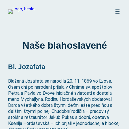
Prejsť
na
obsah
Naše blahoslavené
Bl. Jozafata
Blažená Jozafata sa narodila 20. 11. 1869 vo Ľvove.
Osem dní po narodení prijala v Chráme sv. apoštolov
Petra a Pavla vo Ľvove iniciačné sviatosti a dostala
meno Mychajlyna. Rodinu Hordaševských obdaroval
Darca všetkého dobra štyrmi deťmi ešte pred ňou a
ďalšími štyrmi po nej. Chudobní rodičia – pracovitý
stolár a reštaurátor Jakub Pukas a dobrá, obetavá
Ksenija Hordaševská – ich prijali v jednoduchej a hlbokej