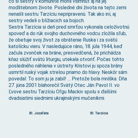
čo si sestry v komunite mohli všimnúť aj na jej
modlitebnom živote. Posledné dni života na tejto zemi
nenašli sestru Tarzíciu nepripravenú. Tak ako iní, aj
sestry vedeli o blížiacich sa bojoch.
Sestra Tarzícia si deň pred smrťou vykonala celoživotnú
spoveď a do rúk svojho duchovného vodcu zložila sľub,
že obetuje svoj život za obrátenie Ruska i za svätú
katolícku vieru. V nasledujúce ráno, 18. júla 1944, keď
začula zvonček na bráne, presvedčená, že prichádza
kňaz slúžiť svätú liturgiu, utekala otvoriť. Počas tohto
posledného náhlenia v ústrety Kristovi ju spoza brány
usmrtil ruský vojak strelou priamo do hlavy. Neskôr sám
povedal: To som ju ja zabil! … Pretože bola mníška. Dňa
27. júna 2001 blahorečil Svätý Otec Ján Pavol II. vo
Ľvove sestru Tarzíciu Oľgu Mackiv spolu s ďalšími
dvadsiatimi siedmimi ukrajinskými mučeníkmi.
Bl. Jozafata
Bl. Tarzícia