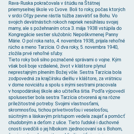
Rava-Ruska pokračovala v štúdiu na Štátnej
priemyselnej škole vo Ľvove. Boli to roky, počas ktorých
v srdci Oľgy pevne rástla túžba zasvätiť sa Bohu. Vo
svojich devätnástich rokoch napriek nesúhlasu svojej
mamy, ale s požehnaním otca 3. mája 1938 vstúpila do
Kongregácie sestier služobníc Nepoškvrnenej Panny
Márie. O pol roka nato, 4. novembra 1938, prijala rehoľné
rúcho a meno Tarzícia. O dva roky, 5. novembra 1940,
zložila prvé rehoľné sľuby.
Tieto roky boli silno poznačené správami o vojne. Kým
však boli boje vzdialené, život v kláštore plynul
neprestajným plnením Božej vôle. Sestra Tarzícia bola
zodpovedná za krajčírsku dielňu v kláštore, za vrátnicu
v dome noviciátu a spolu s inými sestrami pracovala
v hospodárskej škole ako učiteľka šitia. Podľa výpovedí
spolusestier bola sestra Tarzícia otvorená aj na rôzne
príležitostné potreby. Svojimi vlastnosťami,
skromnosťou, tichou prívetivosťou i veselosťou,
súcitným a láskavým prístupom vedela zaujať a pomôcť
chudobným a deťom z ulice. Tieto ľudské i duchovné
cnosti svedčili o jej hlbokom zjednocovaní sa s Bohom,