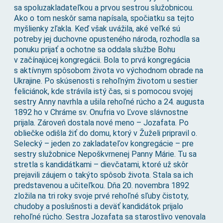
sa spoluzakladateľkou a prvou sestrou služobnicou.
Ako o tom neskôr sama napísala, spočiatku sa tejto
myšlienky zľakla. Keď však uvážila, aké veľké sú
potreby jej duchovne opusteného národa, rozhodla sa
ponuku prijať a ochotne sa oddala službe Bohu
v začínajúcej kongregácii. Bola to prvá kongregácia
s aktívnym spôsobom života vo východnom obrade na
Ukrajine. Po skúsenosti s rehoľným životom u sestier
feliciánok, kde strávila istý čas, si s pomocou svojej
sestry Anny navrhla a ušila rehoľné rúcho a 24. augusta
1892 ho v Chráme sv. Onufria vo Ľvove slávnostne
prijala. Zároveň dostala nové meno – Jozafata. Po
obliečke odišla žiť do domu, ktorý v Žuželi pripravil o.
Selecký – jeden zo zakladateľov kongregácie – pre
sestry služobnice Nepoškvrnenej Panny Márie. Tu sa
stretla s kandidátkami – dievčatami, ktoré už skôr
prejavili záujem o takýto spôsob života. Stala sa ich
predstavenou a učiteľkou. Dňa 20. novembra 1892
zložila na tri roky svoje prvé rehoľné sľuby čistoty,
chudoby a poslušnosti a deväť kandidátok prijalo
rehoľné rúcho. Sestra Jozafata sa starostlivo venovala