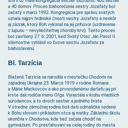
smrti už mala kongregácia sestier služobníc 400 sestier
a 40 domov. Proces blahorečenia sestry Jozafaty bol
začatý v marci 1992. Kongregácia pre správu svätých
uznala najprv hrdinské čnosti sestry Jozafaty a neskôr
aj zázrak, ktorý Boh vykonal na jej príhovor (uzdravenie
z lupusu – nevyliečiteľnej choroby krvi). Tento proces
bol zavŕšený 27. 6. 2001, keď Svätý Otec Ján Pavol II.
slávnostne vyhlásil vo Ľvove sestru Jozafatu za
blahoslavenú.
Bl. Tarzícia
Blažená Tarzícia sa narodila v mestečku Chodoriv na
západnej Ukrajine 23. Marca 1919 v rodine Romana
a Márie Mackovcov a ako prvorodenému dieťaťu jej pri
krste dali rodičia meno Oľga. Vyrastala v kruhu mladších
súrodencov, a to dvoch sestier a jedného brata.
V stredne zámožnej rodine boli deti odmalička vedené
k Bohu slovom i príkladom otca aj matky. Základnú školu
ukončila v Chodorive, kde tiež začala chodiť na
gymnázium. Po presťahovaní sa celej rodiny do mesta