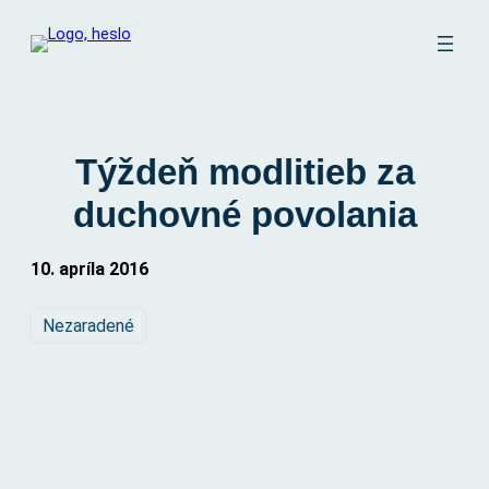
Prejsť
na
obsah
Týždeň modlitieb za
duchovné povolania
10. apríla 2016
Nezaradené