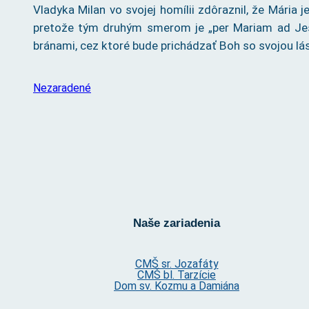
Vladyka Milan vo svojej homílii zdôraznil, že Mária
pretože tým druhým smerom je „per Mariam ad Jesu
bránami, cez ktoré bude prichádzať Boh so svojou lá
Nezaradené
Naše zariadenia
CMŠ sr. Jozafáty
CMŠ bl. Tarzície
Dom sv. Kozmu a Damiána