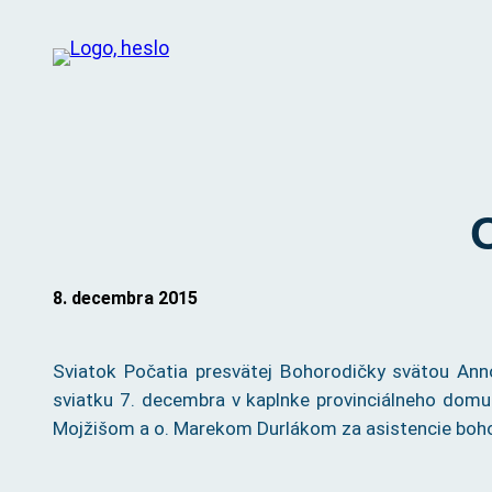
Prejsť
na
obsah
8. decembra 2015
Sviatok Počatia presvätej Bohorodičky svätou Anno
sviatku 7. decembra v kaplnke provinciálneho domu 
Mojžišom a o. Marekom Durlákom za asistencie bohoslov