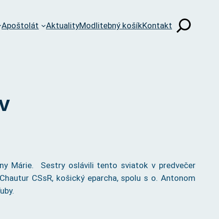
Apoštolát
Aktuality
Modlitebný košík
Kontakt
v
y Márie. Sestry oslávili tento sviatok v predvečer
n Chautur CSsR, košický eparcha, spolu s o. Antonom
ľuby.