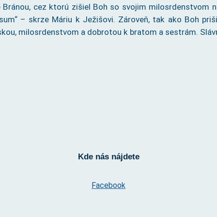
 je Bránou, cez ktorú zišiel Boh so svojim milosrdenstvom 
m“ – skrze Máriu k Ježišovi. Zároveň, tak ako Boh priši
skou, milosrdenstvom a dobrotou k bratom a sestrám. Slávn
Kde nás nájdete
Facebook