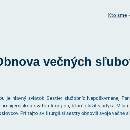
Kto sme
Obnova večných sľubo
u je hlavný sviatok Sestier služobníc Nepoškvrnenej Pann
archijerejskou svätou liturgiou, ktorú slúžil vladyka Mila
cov. Pri tejto sv. liturgii si sestry obnovili svoje večné
s