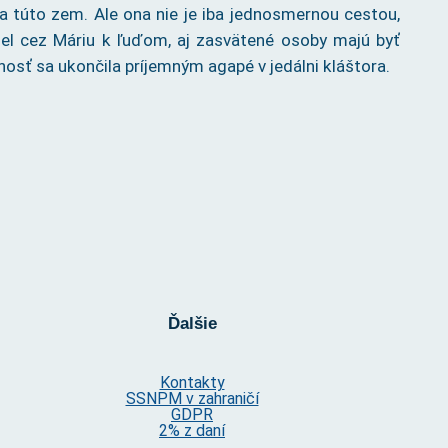
na túto zem. Ale ona nie je iba jednosmernou cestou,
el cez Máriu k ľuďom, aj zasvätené osoby majú byť
osť sa ukončila príjemným agapé v jedálni kláštora.
Ďalšie
Kontakty
SSNPM v zahraničí
GDPR
2% z daní