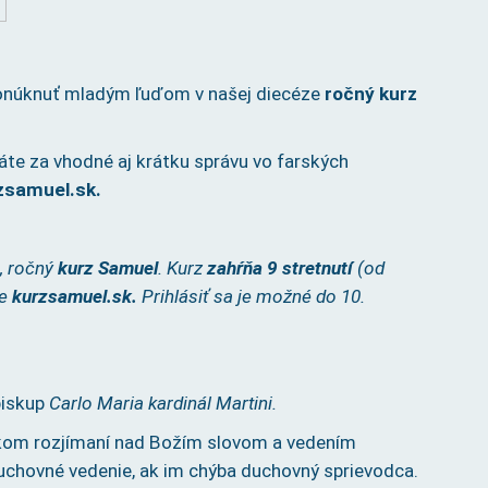
ú ponúknuť mladým ľuďom v našej diecéze
ročný kurz
áte za vhodné aj krátku správu vo farských
rzsamuel.sk.
, ročný
kurz Samuel
. Kurz
zahŕňa 9 stretnutí
(od
ke
kurzsamuel.sk.
Prihlásiť sa je možné do 10.
ibiskup
Carlo Maria kardinál Martini.
átkom rozjímaní nad Božím slovom a vedením
uchovné vedenie, ak im chýba duchovný sprievodca.