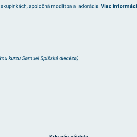
v skupinkách, spoločná modlitba a adorácia.
Viac informáci
 Spišská diecéza)
Kde nás nájdete