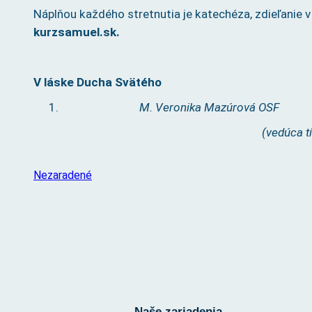
Náplňou každého stretnutia je katechéza, zdieľanie 
kurzsamuel.sk.
V láske Ducha Svätého
M. Veronika Mazúrová OSF
(vedúca tímu kurzu Samuel
Nezaradené
Naše zariadenia