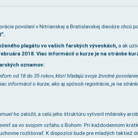
torácie povolaní v Nitrianskej a Bratislavskej diecéze chc
“.
loženého plagátu vo vašich farských výveskách,
a ak uzn
 februára 2018
.
Viac informácií o kurze je na stránke ku
farských oznamov:
om od 18 do 35 rokov, ktorí hľadajú svoje životné povolanie
Viac informácií o kurze, ako aj spôsob registrácie, je na strán
amuel
ho založil, a celú jeho štruktúru vytvoril milánsky arc
 upevniť sa vo svojom vzťahu s Bohom. Pri každodennom kr
ovne rozlišovať. K dispozícii bude pre mladých taktiež d