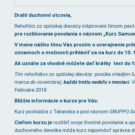
Drahí duchovní otcovia,
Rehoľníci zo spišskej diecézy inšpirovaní tímom pas
pre rozlišovanie povolania s názvom „Kurz Samuel
V mene nášho t
ímu Vás prosím o uverejnenie pri
oznamoch o možnosti prihlásiť sa na kurz do 10.
Ak uznáte za vhodné môžete dať krátky text do 
Tím rehoľníkov zo spišskej diecézy ponúka mladým ľuď
marca do novembra),
každú tretiu nedeľu v mesiaci
. 
Februára 2018.
Bližšie informácie o kurze pre Vás:
Kurz pochádza z Talianska a pod názvom
GRUPPO S
Cieľom kurzu je
rozlíšiť svoje životné povolanie a
duchovného denníka môže kurz napomôcť správne duch