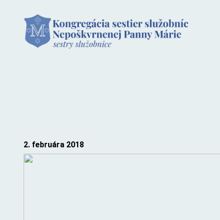
Prejsť
na
obsah
2. februára 2018