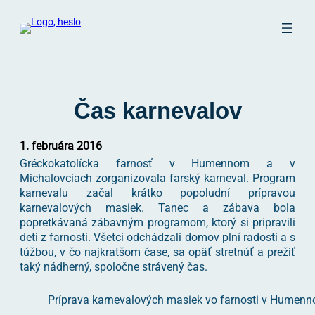
Prejsť
na
obsah
Čas karnevalov
1. februára 2016
Gréckokatolícka farnosť v Humennom a v
Michalovciach zorganizovala farský karneval. Program
karnevalu začal krátko popoludní prípravou
karnevalových masiek. Tanec a zábava bola
popretkávaná zábavným programom, ktorý si pripravili
deti z farnosti. Všetci odchádzali domov plní radosti a s
túžbou, v čo najkratšom čase, sa opäť stretnúť a prežiť
taký nádherný, spoločne strávený čas.
Príprava karnevalových masiek vo farnosti v Humen