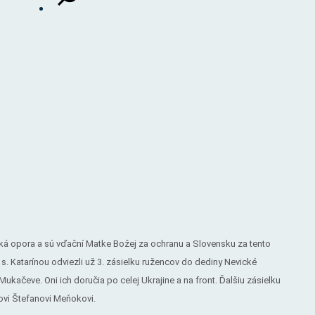
ká opora a sú vďační Matke Božej za ochranu a Slovensku za tento
s. Katarínou odviezli už 3. zásielku ružencov do dediny Nevické
ačeve. Oni ich doručia po celej Ukrajine a na front. Ďalšiu zásielku
ovi Štefanovi Meňokovi.