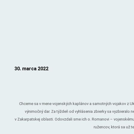
30. marca 2022
Chceme sa v mene vojenských kaplánov a samotných vojakov z Ukra
výnimočný dar. Za týždeň od vyhlásenia zbierky sa vyzbieralo n
v Zakarpatskej oblasti. Odovzdali sme ich o. Romanovi – vojenskému 
ružencov, ktorá sa už 