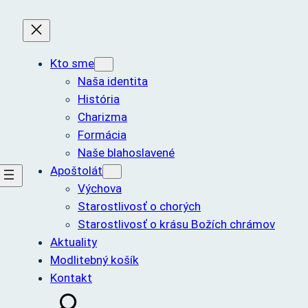
Kto sme
Naša identita
História
Charizma
Formácia
Naše blahoslavené
Apoštolát
Výchova
Starostlivosť o chorých
Starostlivosť o krásu Božích chrámov
Aktuality
Modlitebný košík
Kontakt