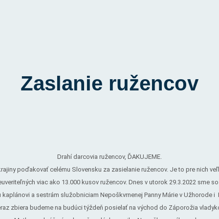
Zaslanie ružencov
Drahí darcovia ružencov, ĎAKUJEME.
jiny poďakovať celému Slovensku za zasielanie ružencov. Je to pre nich veľ
euveriteľných viac ako 13.000 kusov ružencov. Dnes v utorok 29.3.2022 sme so 
kaplánovi a sestrám služobniciam Nepoškvrnenej Panny Márie v Užhorode i Muk
teraz zbiera budeme na budúci týždeň posielať na východ do Záporožia vladyk