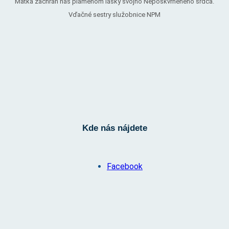
Matka zachráň nás plameňom lásky svojho Nepoškvrneného srdca.
Vďačné sestry služobnice NPM
Kde nás nájdete
Facebook